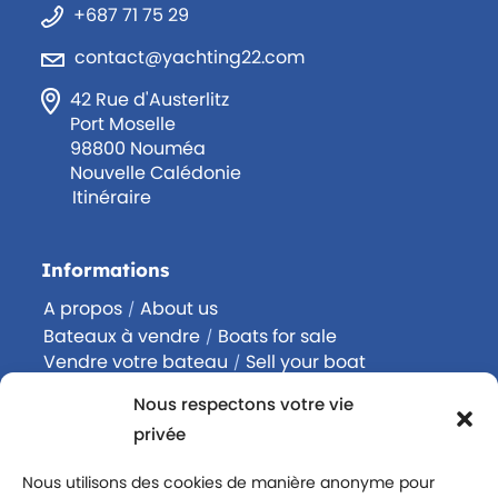
+687 71 75 29
contact@yachting22.com
42 Rue d'Austerlitz
Port Moselle
98800 Nouméa
Nouvelle Calédonie
Itinéraire
Informations
A propos
About us
/
Bateaux à vendre
Boats for sale
/
Vendre votre bateau
Sell your boat
/
Acheter un bateau
Buy a boat
/
Nous respectons votre vie
Contactez-nous
Contact us
/
privée
Rejoignez-nous
Join us
/
Politique de confidentialité
Nous utilisons des cookies de manière anonyme pour