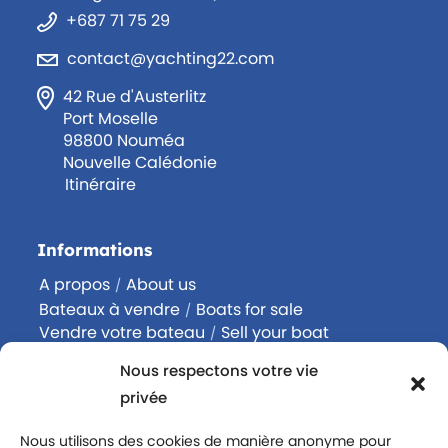
+687 71 75 29
contact@yachting22.com
42 Rue d'Austerlitz
Port Moselle
98800 Nouméa
Nouvelle Calédonie
Itinéraire
Informations
A propos
About us
/
Bateaux à vendre
Boats for sale
/
Vendre votre bateau
Sell your boat
/
Acheter un bateau
Buy a boat
/
Nous respectons votre vie
Contactez-nous
Contact us
/
privée
Rejoignez-nous
Join us
/
Politique de confidentialité
Nous utilisons des cookies de manière anonyme pour