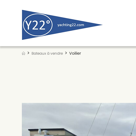
Skip
to
content
>
>
Voilier
Bateaux à vendre