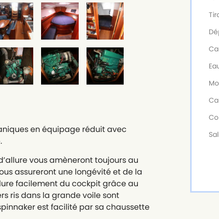
Tir
Dé
Ca
Ea
Mo
Ca
Co
aniques en équipage réduit avec
Sal
.
 d’allure vous amèneront toujours au
vous assureront une longévité et de la
ilure facilement du cockpit grâce au
rs ris dans la grande voile sont
pinnaker est facilité par sa chaussette