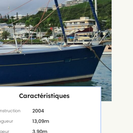
Caractéristiques
2004
nstruction
13,09m
ngueur
3,90m
rgeur