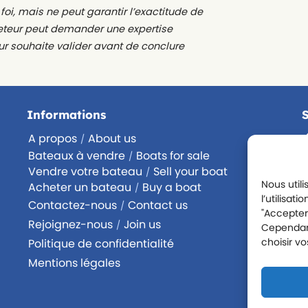
foi, mais ne peut garantir l’exactitude de
cheteur peut demander une expertise
ur souhaite valider avant de conclure
Informations
A propos
About us
/
Bateaux à vendre
Boats for sale
/
Vendre votre bateau
Sell your boat
/
Nous util
Acheter un bateau
Buy a boat
/
l’utilisat
Contactez-nous
Contact us
/
"Accepter"
Rejoignez-nous
Join us
/
Cependant
choisir v
Politique de confidentialité
Mentions légales