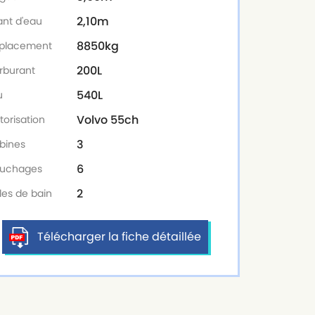
2,10m
ant d'eau
8850kg
placement
200L
rburant
540L
u
Volvo 55ch
torisation
3
bines
6
uchages
2
les de bain
Télécharger la fiche détaillée