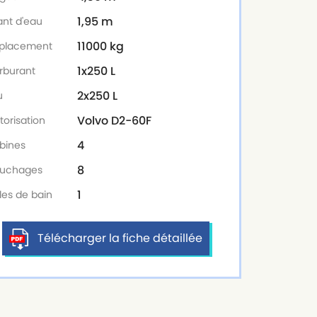
1,95 m
ant d'eau
11000 kg
placement
1x250 L
rburant
2x250 L
u
Volvo D2-60F
torisation
4
bines
8
uchages
1
les de bain
Télécharger la fiche détaillée