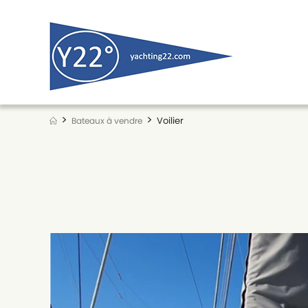
Skip
to
content
>
>
Voilier
Bateaux à vendre