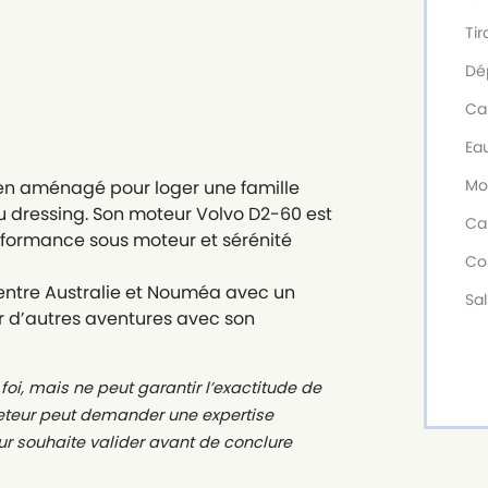
Tir
Dé
Ca
Ea
Mo
ien aménagé pour loger une famille
ou dressing. Son moteur Volvo D2-60 est
Ca
rformance sous moteur et sérénité
Co
 entre Australie et Nouméa avec un
Sal
r d’autres aventures avec son
foi, mais ne peut garantir l’exactitude de
cheteur peut demander une expertise
ur souhaite valider avant de conclure