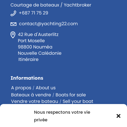
Courtage de bateaux / Yachtbroker
+687 71 75 29
contact@yachting22.com
42 Rue d'Austerlitz
Port Moselle
98800 Nouméa
Nouvelle Calédonie
Itinéraire
Informations
A propos
About us
/
Bateaux à vendre
Boats for sale
/
Vendre votre bateau
Sell your boat
/
Acheter un bateau
Buy a boat
/
Nous respectons votre vie
Contactez-nous
Contact us
/
privée
Rejoignez-nous
Join us
/