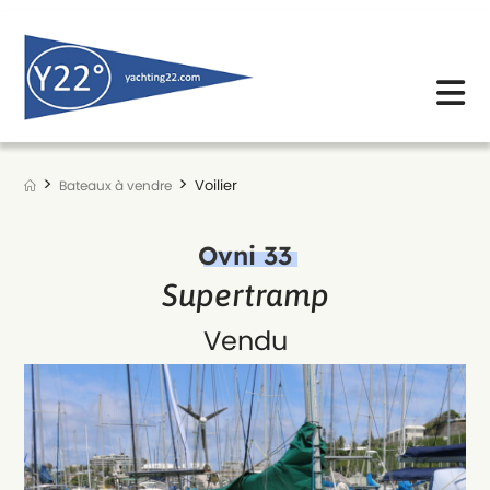
Skip
to
content
>
>
Voilier
Bateaux à vendre
Ovni 33
Supertramp
Vendu